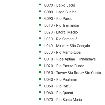
G070 - Baixo Jacuí
G080 - Lago Guaíba
G090 - Rio Pardo
L010 - Rio Tramandaí
L020 - Litoral Médio
L030 - Rio Camaquã
L040 - Mirim – São Gonçalo
L050 - Rio Mampituba
U010 - Rios Apuaê – Inhandava
U020 - Rio Passo Fundo
U030 - Turvo–Sta Rosa–Sto Cristo
U040 - Rio Piratinim
U050 - Rio Ibicuí
U060 - Rio Quaraí
U070 - Rio Santa Maria