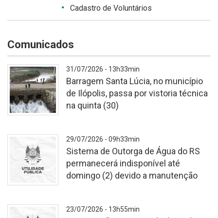
Cadastro de Voluntários
Comunicados
31/07/2026 - 13h33min
Barragem Santa Lúcia, no município
de Ilópolis, passa por vistoria técnica
na quinta (30)
Vistoria
29/07/2026 - 09h33min
foi
Sistema de Outorga de Água do RS
motivada
permanecerá indisponível até
pela
domingo (2) devido a manutenção
sequência
de
chuvas
-
23/07/2026 - 13h55min
registrada