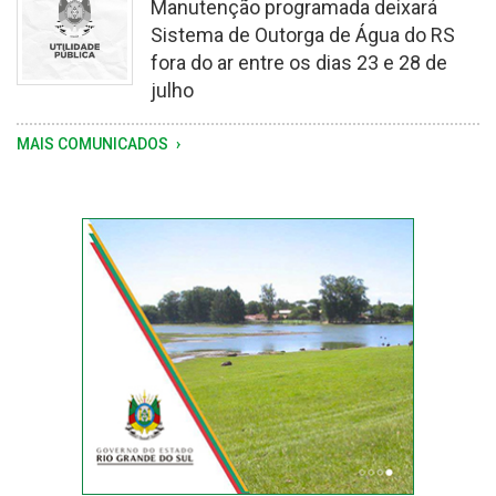
Manutenção programada deixará
na
Sistema de Outorga de Água do RS
última
fora do ar entre os dias 23 e 28 de
semana
julho
-
MAIS COMUNICADOS