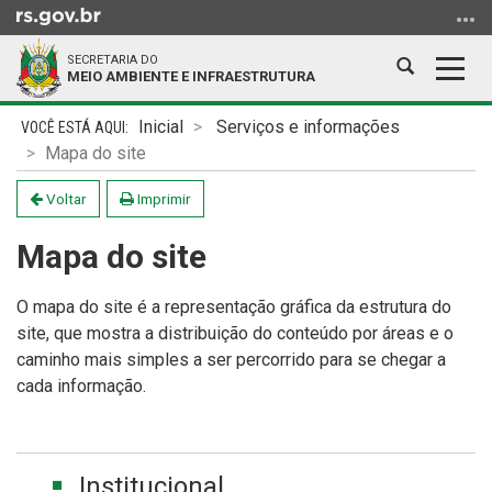
Ir
para
SECRETARIA DO
o
Abrir
Alter
MEIO AMBIENTE E INFRAESTRUTURA
conteúdo
a
a
Ir
Início
busca
nave
Inicial
Serviços e informações
para
do
Mapa do site
o
conteúdo
menu
Voltar
Imprimir
Ir
Mapa do site
para
a
busca
O mapa do site é a representação gráfica da estrutura do
site, que mostra a distribuição do conteúdo por áreas e o
caminho mais simples a ser percorrido para se chegar a
cada informação.
Institucional