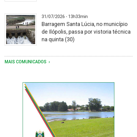
-
31/07/2026 - 13h33min
Barragem Santa Lúcia, no município
de Ilópolis, passa por vistoria técnica
na quinta (30)
Vistoria
MAIS COMUNICADOS
foi
motivada
pela
sequência
de
chuvas
registrada
na
última
semana