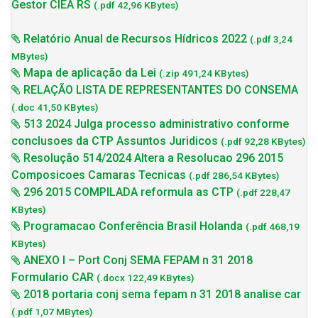
Gestor CIEA RS
(.pdf 42,96 KBytes)
Relatório Anual de Recursos Hídricos 2022
(.pdf 3,24
MBytes)
Mapa de aplicação da Lei
(.zip 491,24 KBytes)
RELAÇÃO LISTA DE REPRESENTANTES DO CONSEMA
(.doc 41,50 KBytes)
513 2024 Julga processo administrativo conforme
conclusoes da CTP Assuntos Juridicos
(.pdf 92,28 KBytes)
Resolução 514/2024 Altera a Resolucao 296 2015
Composicoes Camaras Tecnicas
(.pdf 286,54 KBytes)
296 2015 COMPILADA reformula as CTP
(.pdf 228,47
KBytes)
Programacao Conferência Brasil Holanda
(.pdf 468,19
KBytes)
ANEXO I – Port Conj SEMA FEPAM n 31 2018
Formulario CAR
(.docx 122,49 KBytes)
2018 portaria conj sema fepam n 31 2018 analise car
(.pdf 1,07 MBytes)