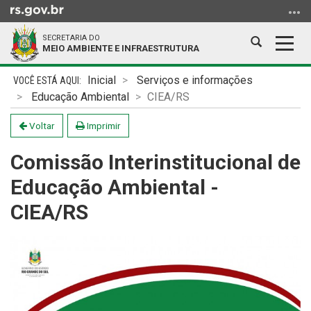
Ir
para
SECRETARIA DO
o
Abrir
Alter
MEIO AMBIENTE E INFRAESTRUTURA
conteúdo
a
a
Ir
Início
busca
nave
Inicial
Serviços e informações
para
do
Educação Ambiental
CIEA/RS
o
conteúdo
menu
Voltar
Imprimir
Ir
Comissão Interinstitucional de
para
a
Educação Ambiental -
busca
CIEA/RS