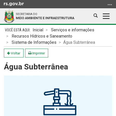
Ir
para
SECRETARIA DO
o
Abrir
Alter
MEIO AMBIENTE E INFRAESTRUTURA
conteúdo
a
a
Ir
Início
busca
nave
Inicial
Serviços e informações
para
do
Recursos Hídricos e Saneamento
o
conteúdo
Sistema de Informações
Água Subterrânea
menu
Ir
Voltar
Imprimir
para
Água Subterrânea
a
busca