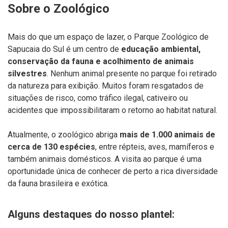
Sobre
o
Zoológico
Mais
do
que
um
espaço
de
lazer,
o
Parque
Zoológico
de
Sapucaia
do
Sul
é
um
centro
de
educação
ambiental,
conservação
da
fauna
e
acolhimento
de
animais
silvestres
.
Nenhum
animal
presente
no
parque
foi
retirado
da
natureza
para
exibição.
Muitos
foram
resgatados
de
situações
de
risco,
como
tráfico
ilegal,
cativeiro
ou
acidentes
que
impossibilitaram
o
retorno
ao
habitat
natural.
Atualmente,
o
zoológico
abriga
mais
de
1.000
animais
de
cerca
de
130
espécies
,
entre
répteis,
aves,
mamíferos
e
também
animais
domésticos.
A
visita
ao
parque
é
uma
oportunidade
única
de
conhecer
de
perto
a
rica
diversidade
da
fauna
brasileira
e
exótica.
Alguns
destaques
do
nosso
plantel: