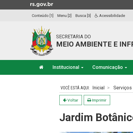
Ir
para
Conteúdo [1]
Menu [2]
Busca [3]
Acessibilidade
o
conteúdo
Ir
SECRETARIA DO
para
MEIO AMBIENTE E IN
o
menu
Ir
Início
para
Institucional
Comunicação
do
a
menu
Início
busca
do
Inicial
Serviços
conteúdo
Voltar
Imprimir
Jardim Botânic