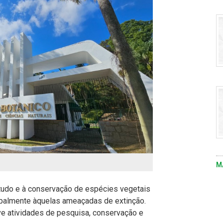
Vi
fo
m
pe
s
d
c
-
re
n
úl
s
-
M
tudo e à conservação de espécies vegetais
cipalmente àquelas ameaçadas de extinção.
e atividades de pesquisa, conservação e