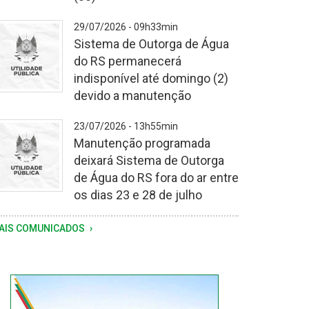
storia
29/07/2026 - 09h33min
i
Sistema de Outorga de Água
otivada
do RS permanecerá
la
indisponível até domingo (2)
equência
devido a manutenção
e
huvas
23/07/2026 - 13h55min
gistrada
Manutenção programada
a
deixará Sistema de Outorga
tima
de Água do RS fora do ar entre
emana
os dias 23 e 28 de julho
AIS COMUNICADOS