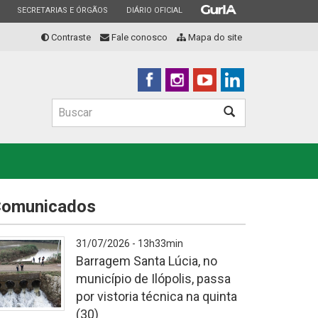
ESTADO
ESTADO
ESTADO
SECRETARIAS E ÓRGÃOS
DIÁRIO OFICIAL
Contraste
Fale conosco
Mapa do site
Buscar
Buscar
omunicados
31/07/2026 - 13h33min
Barragem Santa Lúcia, no
município de Ilópolis, passa
por vistoria técnica na quinta
(30)