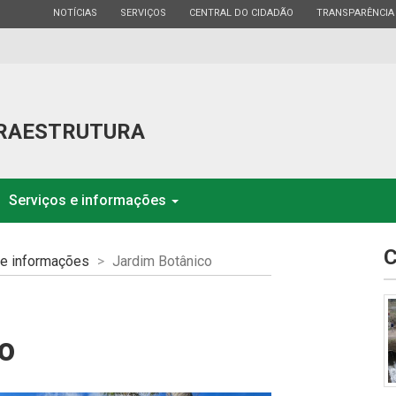
ESTADO
ESTADO
ESTADO
ESTADO
NOTÍCIAS
SERVIÇOS
CENTRAL DO CIDADÃO
TRANSPARÊNCIA
FRAESTRUTURA
Serviços e informações
C
 e informações
Jardim Botânico
o