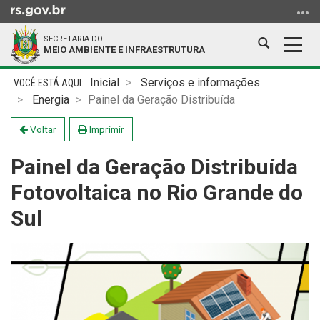
Ir
para
SECRETARIA DO
o
Abrir
Alter
MEIO AMBIENTE E INFRAESTRUTURA
conteúdo
a
a
Ir
Início
busca
nave
Inicial
Serviços e informações
para
do
Energia
Painel da Geração Distribuída
o
conteúdo
menu
Voltar
Imprimir
Ir
Painel da Geração Distribuída
para
a
Fotovoltaica no Rio Grande do
busca
Sul