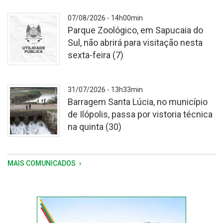
-
07/08/2026 - 14h00min
Parque Zoológico, em Sapucaia do
Sul, não abrirá para visitação nesta
sexta-feira (7)
-
31/07/2026 - 13h33min
Barragem Santa Lúcia, no município
de Ilópolis, passa por vistoria técnica
na quinta (30)
Vistoria
MAIS COMUNICADOS
foi
motivada
pela
sequência
de