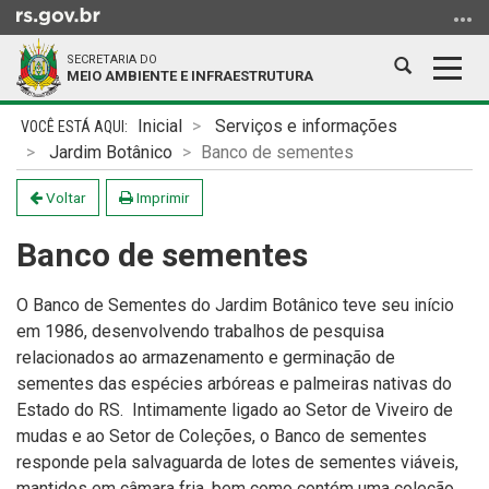
Ir
para
SECRETARIA DO
o
Abrir
Alter
MEIO AMBIENTE E INFRAESTRUTURA
conteúdo
a
a
Ir
Início
busca
nave
Inicial
Serviços e informações
para
do
Jardim Botânico
Banco de sementes
o
conteúdo
menu
Voltar
Imprimir
Ir
Banco de sementes
para
a
busca
O Banco de Sementes do Jardim Botânico teve seu início
em 1986, desenvolvendo trabalhos de pesquisa
relacionados ao armazenamento e
germinação
de
sementes
das
espécies arbóreas e palmeiras nativas do
Estado do RS. Intimamente ligado ao Setor de Viveiro de
mudas e ao Setor de Coleções
, o Banco de sementes
responde pela salvaguarda de lotes de sementes viáveis,
mantidos em câmara fria, bem como contém uma coleção