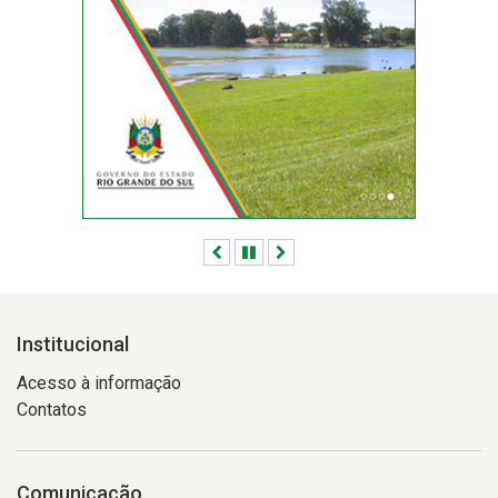
chuvas
registrada
na
última
semana
Anterior
Pausar
Próximo
Institucional
Acesso à informação
Contatos
Comunicação