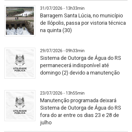
31/07/2026 - 13h33min
Barragem Santa Lúcia, no município
de Ilópolis, passa por vistoria técnica
na quinta (30)
Vistoria
29/07/2026 - 09h33min
foi
Sistema de Outorga de Água do RS
motivada
permanecerá indisponível até
pela
domingo (2) devido a manutenção
sequência
de
chuvas
-
23/07/2026 - 13h55min
registrada
Manutenção programada deixará
na
Sistema de Outorga de Água do RS
última
fora do ar entre os dias 23 e 28 de
semana
julho
-