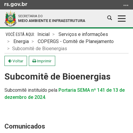
Ir
para
SECRETARIA DO
o
Abrir
Alter
MEIO AMBIENTE E INFRAESTRUTURA
conteúdo
a
a
Ir
Início
busca
nave
Inicial
Serviços e informações
para
do
Energia
COPERGS - Comitê de Planejamento
o
conteúdo
Subcomitê de Bioenergias
menu
Ir
Voltar
Imprimir
para
Subcomitê de Bioenergias
a
busca
Subcomitê instituído pela
Portaria SEMA nº 141 de 13 de
dezembro de 2024
.
Comunicados