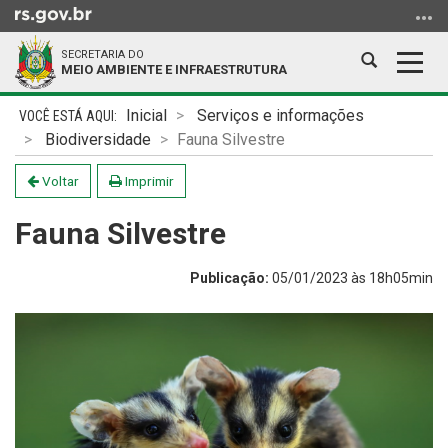
Ir
para
SECRETARIA DO
o
Abrir
Alter
MEIO AMBIENTE E INFRAESTRUTURA
conteúdo
a
a
Ir
Início
busca
nave
Inicial
Serviços e informações
para
do
Biodiversidade
Fauna Silvestre
o
conteúdo
menu
Voltar
Imprimir
Ir
Fauna Silvestre
para
a
busca
Publicação:
05/01/2023 às 18h05min