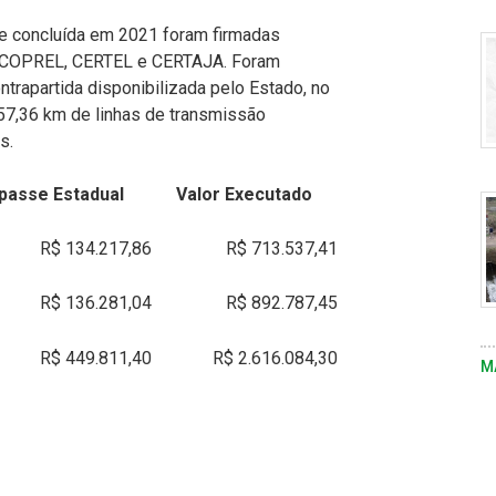
-
 e concluída em 2021 foram firmadas
— COPREL, CERTEL e CERTAJA. Foram
trapartida disponibilizada pelo Estado, no
 57,36 km de linhas de transmissão
s.
-
passe Estadual
Valor Executado
R$ 134.217,86
R$ 713.537,41
R$ 136.281,04
R$ 892.787,45
Vi
R$ 449.811,40
R$ 2.616.084,30
M
fo
m
pe
s
d