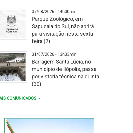
07/08/2026 - 14h00min
Parque Zoológico, em
Sapucaia do Sul, não abrirá
para visitação nesta sexta-
feira (7)
31/07/2026 - 13h33min
Barragem Santa Lúcia, no
município de Ilópolis, passa
por vistoria técnica na quinta
(30)
storia
AIS COMUNICADOS
i
otivada
la
equência
e