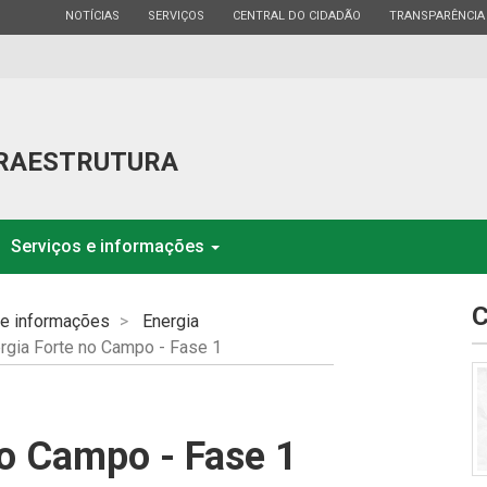
ESTADO
ESTADO
ESTADO
ESTADO
NOTÍCIAS
SERVIÇOS
CENTRAL DO CIDADÃO
TRANSPARÊNCIA
FRAESTRUTURA
Serviços e informações
C
 e informações
Energia
rgia Forte no Campo - Fase 1
no Campo - Fase 1