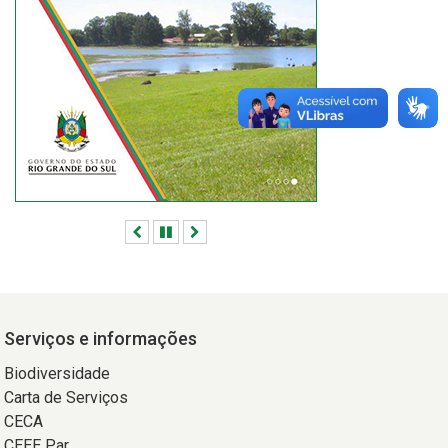
huvas
gistrada
a
tima
emana
Anterior
Pausar
Próximo
Serviços e informações
Biodiversidade
Carta de Serviços
CECA
CEEE Par