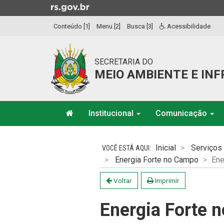
Ir
para
Conteúdo [1]
Menu [2]
Busca [3]
Acessibilidade
o
conteúdo
Ir
SECRETARIA DO
para
MEIO AMBIENTE E IN
o
menu
Ir
Início
para
Institucional
Comunicação
do
a
menu
Início
busca
do
Inicial
Serviços
conteúdo
Energia Forte no Campo
Ene
Voltar
Imprimir
Energia Forte 