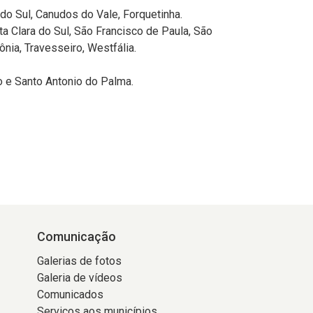
c
 do Sul, Canudos do Vale, Forquetinha.
re
 Clara do Sul, São Francisco de Paula, São
n
ônia, Travesseiro, Westfália.
úl
s
o e Santo Antonio do Palma.
Comunicação
Galerias de fotos
Galeria de vídeos
Comunicados
Serviços aos municípios