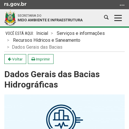
Ir
para
SECRETARIA DO
o
Abrir
Alter
MEIO AMBIENTE E INFRAESTRUTURA
conteúdo
a
a
Ir
Início
busca
nave
Inicial
Serviços e informações
para
do
Recursos Hídricos e Saneamento
o
conteúdo
Dados Gerais das Bacias
menu
Ir
Voltar
Imprimir
para
Dados Gerais das Bacias
a
busca
Hidrográficas