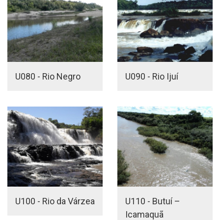
U080 - Rio Negro
U090 - Rio Ijuí
U100 - Rio da Várzea
U110 - Butuí –
Icamaquã