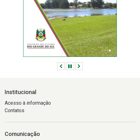
registrada
na
última
semana
Anterior
Pausar
Próximo
Institucional
Acesso à informação
Contatos
Comunicação