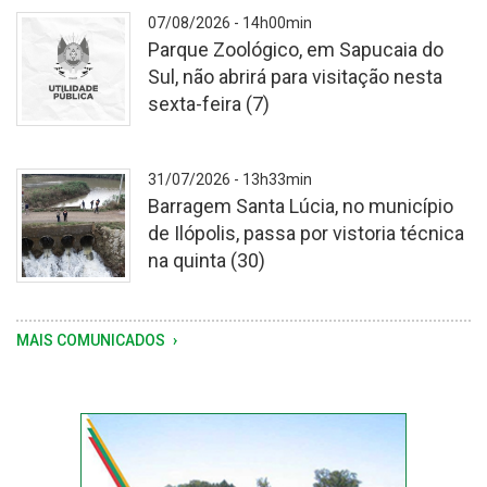
-
07/08/2026 - 14h00min
Parque Zoológico, em Sapucaia do
Sul, não abrirá para visitação nesta
sexta-feira (7)
-
31/07/2026 - 13h33min
Barragem Santa Lúcia, no município
de Ilópolis, passa por vistoria técnica
na quinta (30)
Vistoria
MAIS COMUNICADOS
foi
motivada
pela
sequência
de
chuvas