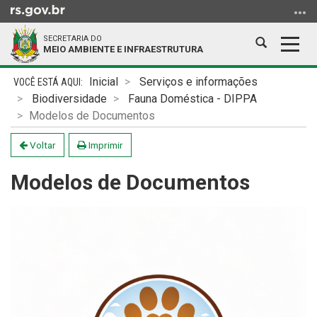
Ir
para
SECRETARIA DO
o
Abrir
Alter
MEIO AMBIENTE E INFRAESTRUTURA
conteúdo
a
a
Ir
Início
busca
nave
Inicial
Serviços e informações
para
do
Biodiversidade
Fauna Doméstica - DIPPA
o
conteúdo
Modelos de Documentos
menu
Ir
Voltar
Imprimir
para
Modelos de Documentos
a
busca