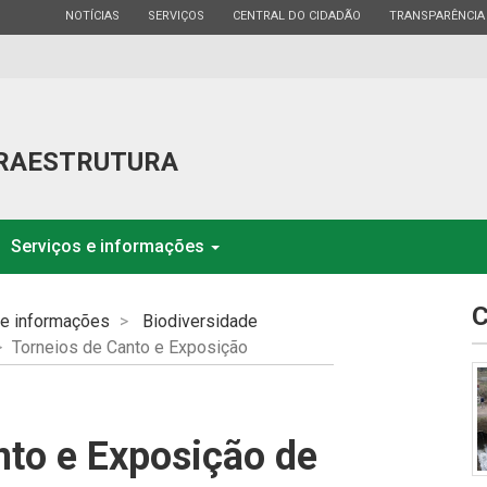
ESTADO
ESTADO
ESTADO
ESTADO
NOTÍCIAS
SERVIÇOS
CENTRAL DO CIDADÃO
TRANSPARÊNCIA
FRAESTRUTURA
Serviços e informações
C
 e informações
Biodiversidade
Torneios de Canto e Exposição
nto e Exposição de