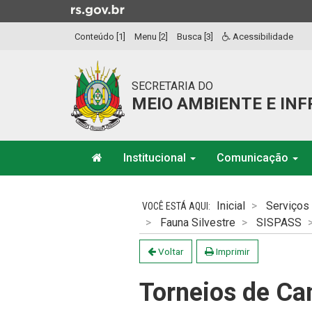
Ir
para
Conteúdo [1]
Menu [2]
Busca [3]
Acessibilidade
o
conteúdo
Ir
SECRETARIA DO
para
MEIO AMBIENTE E IN
o
menu
Ir
Início
para
Institucional
Comunicação
do
a
menu
Início
busca
do
Inicial
Serviços
conteúdo
Fauna Silvestre
SISPASS
Voltar
Imprimir
Torneios de Ca