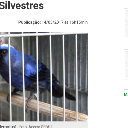
Silvestres
Vi
fo
m
Publicação:
14/03/2017 às 16h15min
pe
s
d
c
-
re
n
úl
s
-
M
dematus) -
Foto: Acervo SEFAU