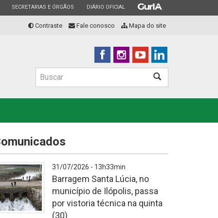
ESTADO
ESTADO
ESTADO
SECRETARIAS E ÓRGÃOS
DIÁRIO OFICIAL
Contraste
Fale conosco
Mapa do site
Buscar
Buscar
omunicados
31/07/2026 - 13h33min
Barragem Santa Lúcia, no
município de Ilópolis, passa
por vistoria técnica na quinta
(30)