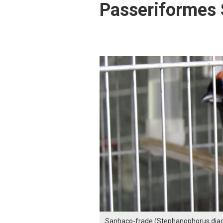
Passeriformes 
Sanhaço-frade (Stephanophorus dia