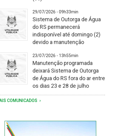
storia
29/07/2026 - 09h33min
i
Sistema de Outorga de Água
otivada
do RS permanecerá
la
indisponível até domingo (2)
equência
devido a manutenção
e
huvas
23/07/2026 - 13h55min
gistrada
Manutenção programada
a
deixará Sistema de Outorga
tima
de Água do RS fora do ar entre
emana
os dias 23 e 28 de julho
AIS COMUNICADOS