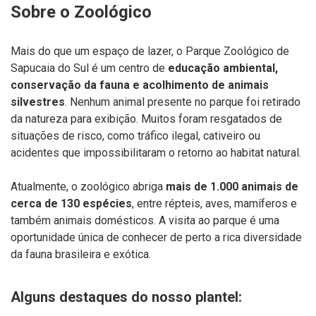
Sobre
o
Zoológico
Mais
do
que
um
espaço
de
lazer,
o
Parque
Zoológico
de
Sapucaia
do
Sul
é
um
centro
de
educação
ambiental,
conservação
da
fauna
e
acolhimento
de
animais
silvestres
.
Nenhum
animal
presente
no
parque
foi
retirado
da
natureza
para
exibição.
Muitos
foram
resgatados
de
situações
de
risco,
como
tráfico
ilegal,
cativeiro
ou
acidentes
que
impossibilitaram
o
retorno
ao
habitat
natural.
Atualmente,
o
zoológico
abriga
mais
de
1.000
animais
de
cerca
de
130
espécies
,
entre
répteis,
aves,
mamíferos
e
também
animais
domésticos.
A
visita
ao
parque
é
uma
oportunidade
única
de
conhecer
de
perto
a
rica
diversidade
da
fauna
brasileira
e
exótica.
Alguns
destaques
do
nosso
plantel: