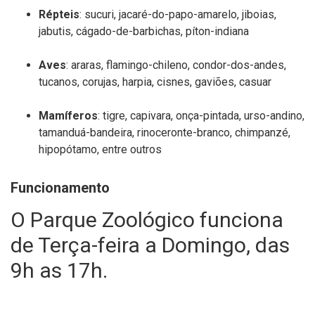
Répteis
:
sucuri,
jacaré-
do-
papo-
amarelo,
jiboias,
jabutis,
cágado-
de-
barbichas,
píton-
indiana
Aves
:
araras,
flamingo-
chileno,
condor-
dos-
andes,
tucanos,
corujas, harpia,
cisnes,
gaviões,
casuar
Mamíferos
:
tigre,
capivara,
onça-
pintada,
urso-
andino,
tamanduá-
bandeira,
rinoceronte-
branco,
chimpanzé
,
hipopótamo,
entre
outros
Funcionamento
O Parque Zoológico funciona
de Terça-feira a Domingo, das
9h as 17h.