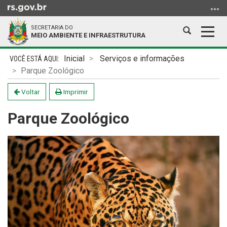
Ir
para
SECRETARIA DO
o
Abrir
Alter
MEIO AMBIENTE E INFRAESTRUTURA
conteúdo
a
a
Ir
Início
busca
nave
Inicial
Serviços e informações
para
do
Parque Zoológico
o
conteúdo
menu
Voltar
Imprimir
Ir
Parque Zoológico
para
a
busca