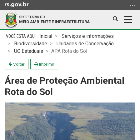
Ir
para
SECRETARIA DO
o
Abrir
Alter
MEIO AMBIENTE E INFRAESTRUTURA
conteúdo
a
a
Ir
Início
busca
nave
Inicial
Serviços e informações
para
do
Biodiversidade
Unidades de Conservação
o
conteúdo
UC Estaduais
APA Rota do Sol
menu
Ir
Voltar
Imprimir
para
Área de Proteção Ambiental
a
busca
Rota do Sol